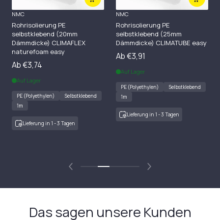
NMC
NMC
Rohrisolierung PE
Rohrisolierung PE
selbstklebend (20mm
selbstklebend (25mm
Dämmdicke) CLIMAFLEX
Dämmdicke) CLIMATUBE easy
naturefoam easy
Ab €3,91
Ab €3,74
Auf Lager
Auf Lager
PE (Polyethylen)
Selbstklebend
PE (Polyethylen)
Selbstklebend
1m
1m
Lieferung in 1 - 3 Tagen
Lieferung in 1 - 3 Tagen
Das sagen unsere Kunden