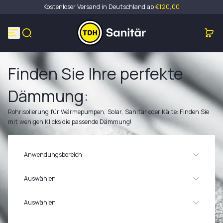
Kostenloser Versand in Deutschland ab
€120,00
Zum Inhalt springen
Finden Sie Ihre perfekte
Dämmung:
Rohrisolierung für Wärmepumpen, Solar, Sanitär oder Kälte: Finden Sie
mit wenigen Klicks die passende Dämmung!
Anwendungsbereich
Auswählen
Wärmepumpen-Isolierung
Sanitär & Heizung
Auswählen
Solarthermie & Hochtemperatur