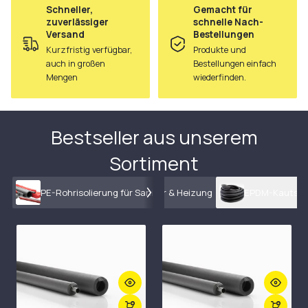
Schneller,
Gemacht für
zuverlässiger
schnelle Nach-
Versand
Bestellungen
Kurzfristig verfügbar,
Produkte und
auch in großen
Bestellungen einfach
Mengen
wiederfinden.
Bestseller aus unserem
Sortiment
PE-Rohrisolierung für Sanitär & Heizung
EPDM-Kautschu