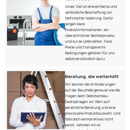
Unser Ziel ist eine einfache und
verlässliche Beschaffung von
technischer Isolierung. Dafür
sorgen klare
Produktinformationen, ein
übersichtlicher Bestellprozess
und kurze Lieferzeiten. Faire
Preise und transparente
Bedingungen gehören für uns
selbstverständlich dazu.
Beratung, die weiterhilft
Wir kennen die Anforderungen
auf der Baustelle genauso wie die
Fragen beim Selbsteinbau.
Deshalb legen wir Wert auf
persönliche Beratung und eine
praxisnahe Produktauswahl. Und
falls doch einmal etwas nicht
passt, nehmen wir es